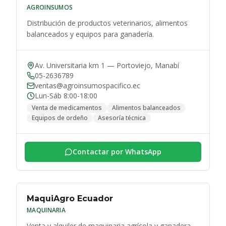
AGROINSUMOS
Distribución de productos veterinarios, alimentos
balanceados y equipos para ganadería.
Av. Universitaria km 1
—
Portoviejo
,
Manabí
05-2636789
ventas@agroinsumospacifico.ec
Lun-Sáb 8:00-18:00
Venta de medicamentos
Alimentos balanceados
Equipos de ordeño
Asesoría técnica
Contactar por WhatsApp
MaquiAgro Ecuador
MAQUINARIA
Venta y alquiler de maquinaria agrícola y ganadera.