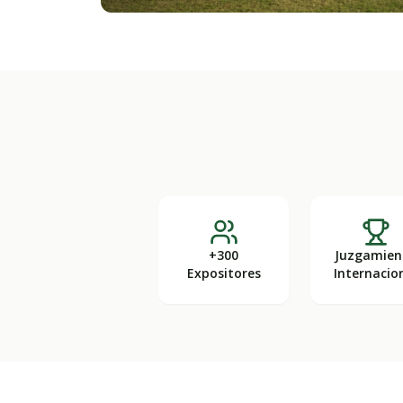
+300
Juzgamien
Expositores
Internacio