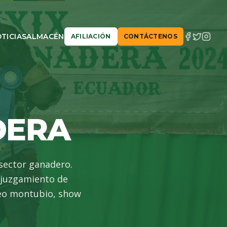
TICIAS
ALMACÉN
AFILIACIÓN
CONTÁCTENOS
DERA
sector ganadero.
 juzgamiento de
deo montubio, show